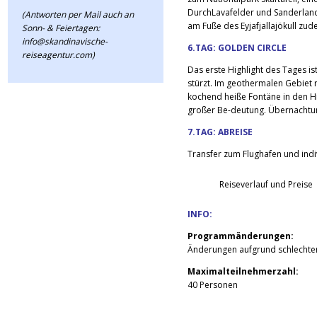
DurchLavafelder und Sanderlands
(Antworten per Mail auch an
am Fuße des Eyjafjallajökull zu
Sonn- & Feiertagen:
info@skandinavische-
6.TAG: GOLDEN CIRCLE
reiseagentur.com)
Das erste Highlight des Tages is
stürzt. Im geothermalen Gebiet r
kochend heiße Fontäne in den Hi
großer Be-deutung. Übernachtung
7.TAG: ABREISE
Transfer zum Flughafen und indi
Reiseverlauf und Preise
INFO:
Programmänderungen:
Änderungen aufgrund schlechter
Maximalteilnehmerzahl:
40 Personen