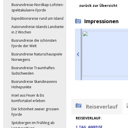
Busrundreise-Nordkap-Lofoten-
zurück zur Übersicht
spektakulaere-Fjorde
Expeditionsreise rund um Island
Impressionen
Autorundreise Islands Landseite
in 2 Wochen
Busrundreise die schönsten
Fjorde der Welt
Busrundreise Naturschauspiele
Norwegens
Busrundreise Traumhaftes
Südschweden
Busrundreise Skandinaviens
Höhepunkte
Insel aus Feuer & Eis
komfortabel erleben
Reiseverlauf
Die Schönheit zweier grossen
Fjorde
REISEVERLAUF:
Spitzbergen im Frühling ab
1.TAG: ANREISE