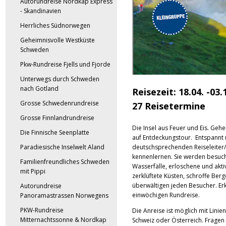
Autorundreise Nordkap Express
- Skandinavien
Herrliches Südnorwegen
Geheimnisvolle Westküste
Schweden
Pkw-Rundreise Fjells und Fjorde
Unterwegs durch Schweden
nach Gotland
Reisezeit: 18.04. -03.
Grosse Schwedenrundreise
27 Reisetermine
Grosse Finnlandrundreise
Die Insel aus Feuer und Eis. Gehe
Die Finnische Seenplatte
auf Entdeckungstour. Entspannt 
deutschsprechenden Reiseleiter/i
Paradiesische Inselwelt Aland
kennenlernen. Sie werden besuc
Familienfreundliches Schweden
Wasserfälle, erloschene und akt
mit Pippi
zerklüftete Küsten, schroffe Berg
überwältigen jeden Besucher. E
Autorundreise
einwöchigen Rundreise.
Panoramastrassen Norwegens
PKW-Rundreise
Die Anreise ist möglich mit Lini
Mitternachtssonne & Nordkap
Schweiz oder Österreich. Fragen 