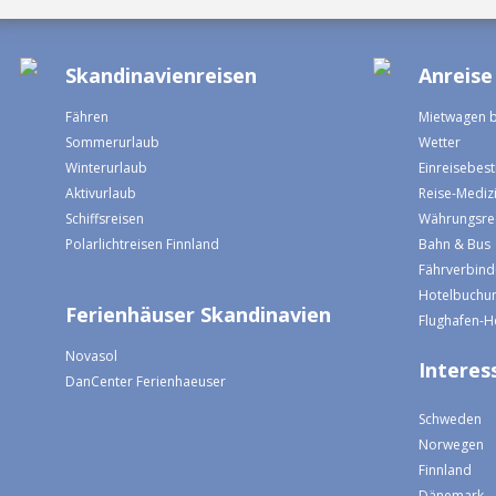
Skandinavienreisen
Anreise
Fähren
Mietwagen 
Sommerurlaub
Wetter
Winterurlaub
Einreisebe
Aktivurlaub
Reise-Mediz
Schiffsreisen
Währungsre
Polarlichtreisen Finnland
Bahn & Bus
Fährverbin
Hotelbuchun
Ferienhäuser Skandinavien
Flughafen-H
Novasol
Interess
DanCenter Ferienhaeuser
Schweden
Norwegen
Finnland
Dänemark