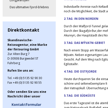
Longyearbyen
Individuelle Anreise nach Keﬂaví
Das ultimative Fjord-Erlebnis
noch die Möglichkeit, die Stadt 
2.TAG: IN DEN NORDEN
Durch den Walfjord-Tunnel gelan
Direktkontakt
Durch den Skagafjörður,der meh
Akureyri, die Hauptstadt des 
Skandinavische-
3.TAG: DAS MÝVATN-GEBIET
Reiseagentur, eine Marke
der fintouring GmbH
Nach einem Stopp am Wasserfal
Zur Alten Burg 7
Mývatn. Neben eigenartigen La
D-30938 Burgwedel ST
Gesicht. Auf dem Weg nach Egils
Fuhrberg
Egilsstaðir.
Rufen Sie uns an:
4.TAG: DIE OSTFJORDE
Tel. +49 (0) 5135 92 90 30
Heute durchqueren Sie die einsa
Fax +49 (0) 5135 92 90 55
schöne und selteneExemplare ﬁ 
den Vatnajökull. Übernachtung i
Oder senden Sie uns eine
5.TAG: DIE SÜDKÜSTE
Nachricht über unser
Das erste Tagesziel ist die atem
Kontaktformular
zum Nationalpark Skaftafell, e