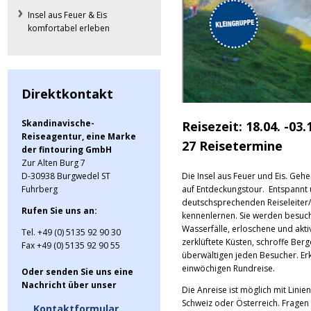
Insel aus Feuer & Eis
komfortabel erleben
Direktkontakt
Skandinavische-
Reisezeit: 18.04. -03.
Reiseagentur, eine Marke
27 Reisetermine
der fintouring GmbH
Zur Alten Burg 7
Die Insel aus Feuer und Eis. Gehe
D-30938 Burgwedel ST
auf Entdeckungstour. Entspannt 
Fuhrberg
deutschsprechenden Reiseleiter/i
Rufen Sie uns an:
kennenlernen. Sie werden besuc
Wasserfälle, erloschene und akt
Tel. +49 (0) 5135 92 90 30
zerklüftete Küsten, schroffe Berg
Fax +49 (0) 5135 92 90 55
überwältigen jeden Besucher. E
einwöchigen Rundreise.
Oder senden Sie uns eine
Nachricht über unser
Die Anreise ist möglich mit Lini
Schweiz oder Österreich. Fragen 
Kontaktformular