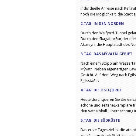
Individuelle Anreise nach Keﬂaví
noch die Möglichkeit, die Stadt 
2.TAG: IN DEN NORDEN
Durch den Walfjord-Tunnel gelan
Durch den Skagafjörður,der meh
Akureyri, die Hauptstadt des 
3.TAG: DAS MÝVATN-GEBIET
Nach einem Stopp am Wasserfal
Mývatn. Neben eigenartigen La
Gesicht. Auf dem Weg nach Egils
Egilsstaðir.
4.TAG: DIE OSTFJORDE
Heute durchqueren Sie die einsa
schöne und selteneExemplare ﬁ 
den Vatnajökull. Übernachtung i
5.TAG: DIE SÜDKÜSTE
Das erste Tagesziel ist die atem
zum Nationalpark Skaftafell, e