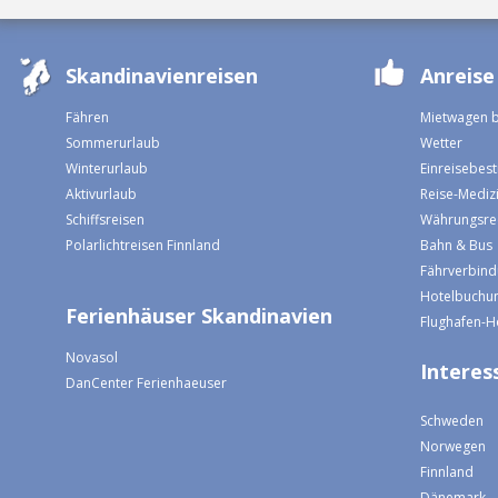
Skandinavienreisen
Anreise
Fähren
Mietwagen 
Sommerurlaub
Wetter
Winterurlaub
Einreisebe
Aktivurlaub
Reise-Mediz
Schiffsreisen
Währungsre
Polarlichtreisen Finnland
Bahn & Bus
Fährverbin
Hotelbuchun
Ferienhäuser Skandinavien
Flughafen-H
Novasol
Interess
DanCenter Ferienhaeuser
Schweden
Norwegen
Finnland
Dänemark