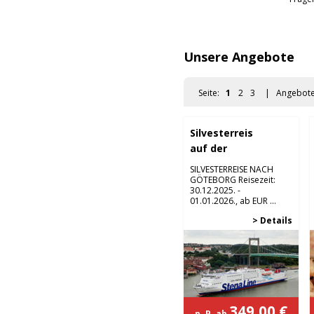
Unsere Angebote
Seite:
1
2
3
| Angebot
Silvesterreise
auf der
Ostsee
SILVESTERREISE NACH
GÖTEBORG Reisezeit:
30.12.2025. -
01.01.2026., ab EUR ...
> Details
349,00 €
p. P. ab