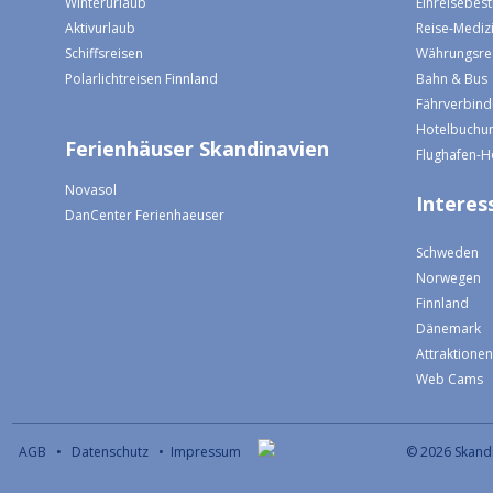
Winterurlaub
Einreisebe
Aktivurlaub
Reise-Mediz
Schiffsreisen
Währungsre
Polarlichtreisen Finnland
Bahn & Bus
Fährverbin
Hotelbuchun
Ferienhäuser Skandinavien
Flughafen-H
Novasol
Interess
DanCenter Ferienhaeuser
Schweden
Norwegen
Finnland
Dänemark
Attraktione
Web Cams
AGB
•
Datenschutz
•
Impressum
© 2026 S