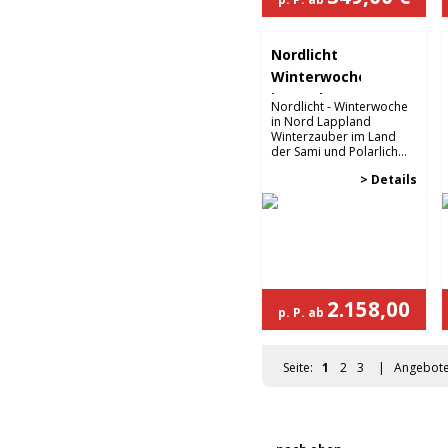
Nordlicht
Winterwoche
in Nord
Nordlicht - Winterwoche
Lappland
in Nord Lappland
Winterzauber im Land
der Sami und Polarlich...
> Details
2.158,00
p. P. ab
€
Seite:
1
2
3
| Angebot