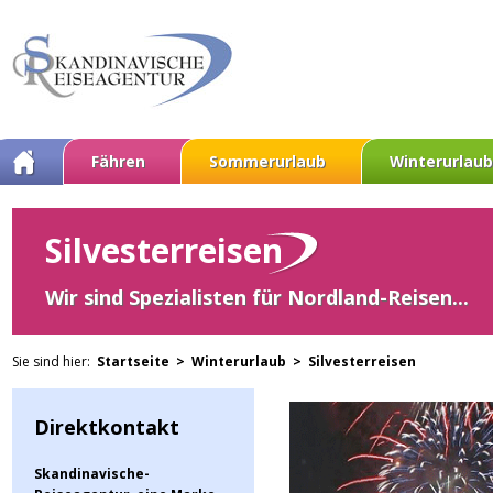
Fähren
Sommerurlaub
Winterurlaub
Silvesterreisen
Wir sind Spezialisten für Nordland-Reisen...
Sie sind hier:
Startseite >
Winterurlaub >
Silvesterreisen
Direktkontakt
Skandinavische-