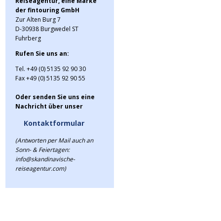
Reiseagentur, eine Marke
entlang einer Küste, die Ihre Au
der fintouring GmbH
auf der Reise durch 35 Häfen, an 
Zur Alten Burg 7
Informationen - Buchungen un
D-30938 Burgwedel ST
Fuhrberg
Rufen Sie uns an:
Unsere Angebote
Tel. +49 (0) 5135 92 90 30
Fax +49 (0) 5135 92 90 55
Seite:
1
2
| Angebote
1
Oder senden Sie uns eine
Nachricht über unser
Bergen -
Kontaktformular
Kirkenes -
Hurtigruten
(Antworten per Mail auch an
Hurtigruten nordwärts ab
nordwärts
Sonn- & Feiertagen:
Bergen bis Kirkenes
Postschiffreise 7 Tage
info@skandinavische-
von Bergen ...
reiseagentur.com)
> Details