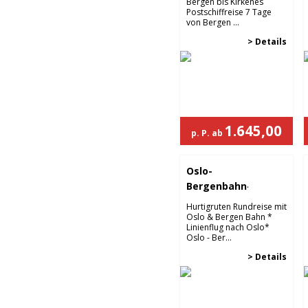
nach oben
Ihre Vorteile im Überblick
Hotels mit Bestnoten
Erstkla
Alle unsere Hotels punkten durch Komfort
Lassen Sie s
und Kundenzufriedenheit.
und planen S
Exklusive Details
Bestpre
Bei uns erfahren Sie exklusive Details, die Ihre
Wir garantie
Reise unvergesslich machen.
zahlreiche, 
Skandinavienreisen
Anreise