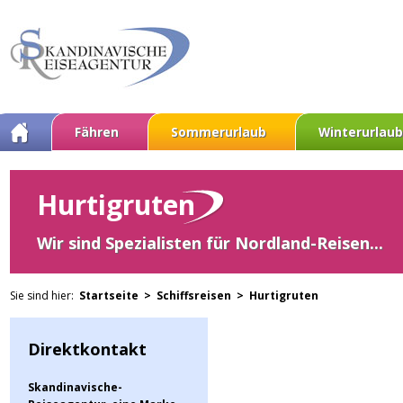
Fähren
Sommerurlaub
Winterurlaub
Hurtigruten
Wir sind Spezialisten für Nordland-Reisen...
Sie sind hier:
Startseite >
Schiffsreisen >
Hurtigruten
Direktkontakt
Skandinavische-
Mit den Postschiffen der Hurtigru