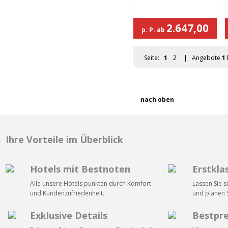
Fähren
Mietwagen 
Sommerurlaub
Wetter
Winterurlaub
Einreisebe
Aktivurlaub
Reise-Mediz
Schiffsreisen
Währungsre
Polarlichtreisen Finnland
Bahn & Bus
Fährverbin
Hotelbuchun
Ferienhäuser Skandinavien
Flughafen-H
Novasol
Interess
DanCenter Ferienhaeuser
Schweden
Norwegen
Finnland
Dänemark
Attraktione
Web Cams