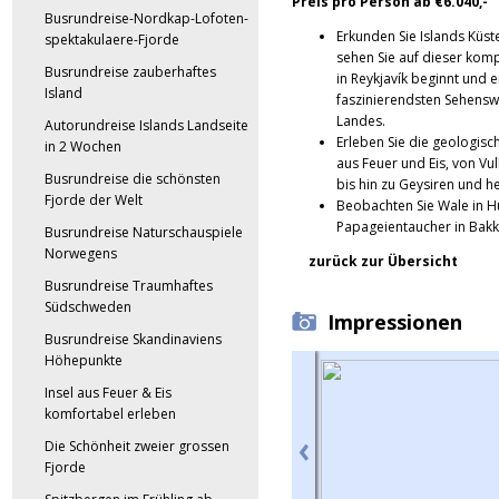
Preis pro Person ab €6.040,-
Busrundreise-Nordkap-Lofoten-
Erkunden Sie Islands Küst
spektakulaere-Fjorde
sehen Sie auf dieser kom
Busrundreise zauberhaftes
in Reykjavík beginnt und e
Island
faszinierendsten Sehensw
Landes.
Autorundreise Islands Landseite
Erleben Sie die geologis
in 2 Wochen
aus Feuer und Eis, von Vu
Busrundreise die schönsten
bis hin zu Geysiren und h
Fjorde der Welt
Beobachten Sie Wale in H
Papageientaucher in Bakk
Busrundreise Naturschauspiele
Norwegens
zurück zur Übersicht
Busrundreise Traumhaftes
Südschweden
Impressionen
Busrundreise Skandinaviens
Höhepunkte
Insel aus Feuer & Eis
komfortabel erleben
Die Schönheit zweier grossen
Fjorde