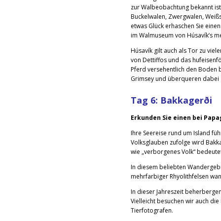
zur Walbeobachtung bekannt ist. 
Buckelwalen, Zwergwalen, Weißs
etwas Glück erhaschen Sie einen 
im Walmuseum von Húsavík’s meh
Húsavík gilt auch als Tor zu vie
von Dettiffos und das hufeisenf
Pferd versehentlich den Boden b
Grimsey und überqueren dabei de
Tag 6:
Bakkagerði
Erkunden Sie einen bei Papa
Ihre Seereise rund um Island füh
Volksglauben zufolge wird Bakka
wie „verborgenes Volk“ bedeute
In diesem beliebten Wandergebi
mehrfarbiger Rhyolithfelsen wa
In dieser Jahreszeit beherberg
Vielleicht besuchen wir auch di
Tierfotografen.