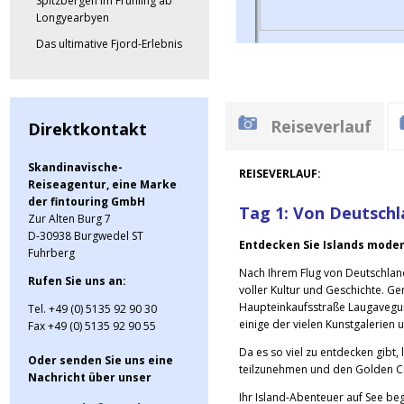
Spitzbergen im Frühling ab
Longyearbyen
Das ultimative Fjord-Erlebnis
Reiseverlauf
Direktkontakt
Skandinavische-
REISEVERLAUF:
Reiseagentur, eine Marke
der fintouring GmbH
Tag 1: Von Deutschl
Zur Alten Burg 7
D-30938 Burgwedel ST
Entdecken Sie Islands mode
Fuhrberg
Nach Ihrem Flug von Deutschland 
Rufen Sie uns an:
voller Kultur und Geschichte. Ge
Haupteinkaufsstraße Laugavegur
Tel. +49 (0) 5135 92 90 30
einige der vielen Kunstgalerien
Fax +49 (0) 5135 92 90 55
Da es so viel zu entdecken gibt
Oder senden Sie uns eine
teilzunehmen und den Golden Ci
Nachricht über unser
Ihr Island-Abenteuer auf See begi