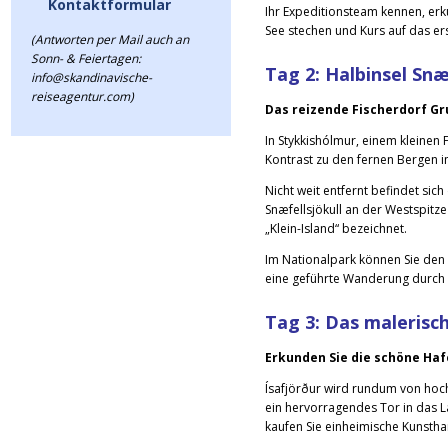
Kontaktformular
Ihr Expeditionsteam kennen, erk
See stechen und Kurs auf das er
(Antworten per Mail auch an
Sonn- & Feiertagen:
Tag 2: Halbinsel Snæ
info@skandinavische-
reiseagentur.com)
Das reizende Fischerdorf Gr
In Stykkishólmur, einem kleinen
Kontrast zu den fernen Bergen im
Nicht weit entfernt befindet si
Snæfellsjökull an der Westspitze
„Klein-Island“ bezeichnet.
Im Nationalpark können Sie den
eine geführte Wanderung durch 
Tag 3:
Das malerisch
Erkunden Sie die schöne Haf
Ísafjörður wird rundum von hoch
ein hervorragendes Tor in das L
kaufen Sie einheimische Kunstha