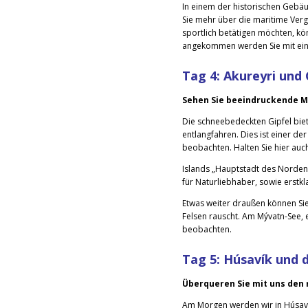
In einem der historischen Gebä
Sie mehr über die maritime Verg
sportlich betätigen möchten, kö
angekommen werden Sie mit ei
Tag 4:
Akureyri und
Sehen Sie beeindruckende M
Die schneebedeckten Gipfel biete
entlangfahren. Dies ist einer d
beobachten. Halten Sie hier auc
Islands „Hauptstadt des Nordens“
für Naturliebhaber, sowie erstk
Etwas weiter draußen können Si
Felsen rauscht. Am Mývatn-See, e
beobachten.
Tag 5:
Húsavík und d
Überqueren Sie mit uns
Am Morgen werden wir in Húsavík