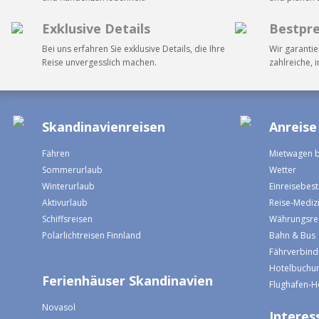
Exklusive Details
Bestpre
Bei uns erfahren Sie exklusive Details, die Ihre
Wir garantie
Reise unvergesslich machen.
zahlreiche, 
Skandinavienreisen
Anreise
Fähren
Mietwagen 
Sommerurlaub
Wetter
Winterurlaub
Einreisebe
Aktivurlaub
Reise-Mediz
Schiffsreisen
Währungsre
Polarlichtreisen Finnland
Bahn & Bus
Fährverbin
Hotelbuchun
Ferienhäuser Skandinavien
Flughafen-H
Novasol
Interess