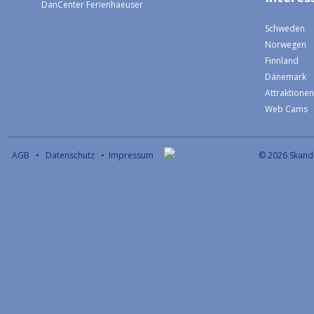
DanCenter Ferienhaeuser
Schweden
Norwegen
Finnland
Dänemark
Attraktione
Web Cams
AGB
•
Datenschutz
•
Impressum
© 2026 S