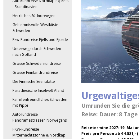
Autorundreise Nordkap Express
- Skandinavien
Herrliches Südnorwegen
Geheimnisvolle Westküste
Schweden
Pkw-Rundreise Fjells und Fjorde
Unterwegs durch Schweden
nach Gotland
Grosse Schwedenrundreise
Grosse Finnlandrundreise
Die Finnische Seenplatte
Paradiesische Inselwelt Aland
Urgewaltiges
Familienfreundliches Schweden
Umrunden Sie die gr
mit Pippi
Reise: Dauer:
8 Tage
Autorundreise
Panoramastrassen Norwegens
Reisetermine 2027
:
19. Mai u
PKW-Rundreise
Preis pro Person ab €4.581,-
Mitternachtssonne & Nordkap