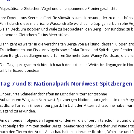
Majestätische Gletscher, Vögel und eine spannende Pioniergeschichte
Ihre Expeditions-Seereise führt Sie südwärts zum Hornsund, der zu den schönst
Fahrt durch diese malerische Wasserstraße weicht eine üppige, farbenfrohe V
Sie an Deck, um Robben und Wale zu beobachten, den Berg Hornsundtind zu b
kalbenden Gletschern Eis ins Meer stürzt.
Dann geht es weiter in die verschneiten Berge von Bellsund, dessen Klippen gr
Trottellummen und Eissturmvögeln sowie Polarfüchse und Spitzbergen-Rentier
alten Bergbausiedlungen und erfahren Sie mehr über Wanny Woldstad, die alle
Das Tagesprogramm richtet sich nach den aktuellen Wetterbedingungen in Hor
trifft Ihr Expeditionsteam.
Tag 7 und 8: Nationalpark Nordwest-Spitzbergen
Unberührte Schneelandschaften im Licht der Mitternachtssonne
Auf unserem Weg zum Nordwest-Spitzbergen-Nationalpark geht es in den Magde
südliche Tor zum Smeerenburgfjord. Im Licht der Mitternachtssonne haben wir 
Gegend zu erkunden.
An den beiden folgenden Tagen erkunden wir die unberührte Schönheit und d
Nationalparks. Inmitten steiler Berge, beeindruckender Gletscher und wunders
nach den Tieren der Arktis Ausschau halten – darunter Robben, Walrosse und R