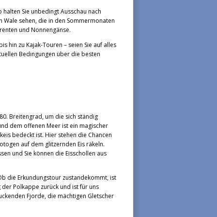
o halten Sie unbedingt Ausschau nach
man Wale sehen, die in den Sommermonaten
derenten und Nonnengänse.
 hin zu Kajak-Touren – seien Sie auf alles
ktuellen Bedingungen über die besten
0. Breitengrad, um die sich ständig
und dem offenen Meer ist ein magischer
eis bedeckt ist. Hier stehen die Chancen
fotogen auf dem glitzernden Eis räkeln.
en und Sie können die Eisschollen aus
r. Ob die Erkundungstour zustandekommt, ist
g der Polkappe zurück und ist für uns
ruckenden Fjorde, die mächtigen Gletscher