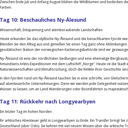
Zwischen Ende Juli und Anfang August blühen die Wildblumen und bedecken die
Farben.
Tag 10: Beschauliches Ny-Ålesund
Wissenschaft, Entspannung und atemberaubende Landschaften
Heute erkunden Sie das idyllische Ny-Ålesund und die benachbarten Fjorde wie
Blenden Sie den Alltag aus und genießen Sie einen Tag ganz ohne Ablenkunge
geodätischen Station der norwegischen Kartierungsbehörde sind wir gezwung
Ny-Ålesund ist eine der nördlichsten Siedlungen und eine ehemalige Bergbaust
Amundsens Arktis-Expeditionen mit dem Luftschiff „Norge“. Heute ist die Stadt 
Naturwissenschaften und Klimaforschung, doch die Relikte ihrer Geschichte si
In den Fjorden rund um Ny-Ålesund tauchen Sie in eine schroffe, von Gletschern
auf abenteuerliche Unternehmungen. Denn wir werden jede Gelegenheit nutzen,
Wasser zu lassen, um an Land Wanderungen oder Bootsfahrten zu majestätisc
Tag 11: Rückkehr nach Longyearbyen
Ein letzter Tag im hohen Norden
Ihr arktisches Abenteuer geht in Longyearbyen zu Ende. Ein Transfer bringt Sie 
Deutschland (über Oslo). Sie kehren mit viel neuem Wissen über die arktische Ti