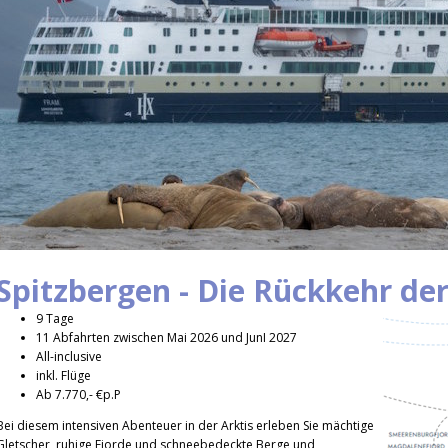
Spitzbergen - Die Rückkehr de
9 Tage
11 Abfahrten zwischen Mai 2026 und JunI 2027
All-inclusive
inkl. Flüge
Ab 7.770,- €p.P
Bei diesem intensiven Abenteuer in der Arktis erleben Sie mächtige
Gletscher, ruhige Fjorde und schneebedeckte Berge und