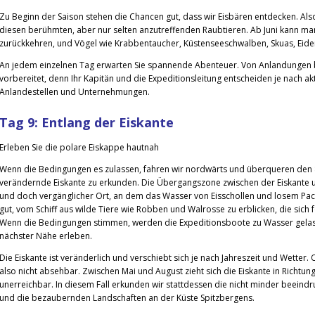
Zu Beginn der Saison stehen die Chancen gut, dass wir Eisbären entdecken. Als
diesen berühmten, aber nur selten anzutreffenden Raubtieren. Ab Juni kann 
zurückkehren, und Vögel wie Krabbentaucher, Küstenseeschwalben, Skuas, Ei
An jedem einzelnen Tag erwarten Sie spannende Abenteuer. Von Anlandungen bis
vorbereitet, denn Ihr Kapitän und die Expeditionsleitung entscheiden je nach a
Anlandestellen und Unternehmungen.
Tag 9: Entlang der Eiskante
Erleben Sie die polare Eiskappe hautnah
Wenn die Bedingungen es zulassen, fahren wir nordwärts und überqueren den 8
verändernde Eiskante zu erkunden. Die Übergangszone zwischen der Eiskante 
und doch vergänglicher Ort, an dem das Wasser von Eisschollen und losem Pack
gut, vom Schiff aus wilde Tiere wie Robben und Walrosse zu erblicken, die sich 
Wenn die Bedingungen stimmen, werden die Expeditionsboote zu Wasser gelass
nächster Nähe erleben.
Die Eiskante ist veränderlich und verschiebt sich je nach Jahreszeit und Wette
also nicht absehbar. Zwischen Mai und August zieht sich die Eiskante in Richtun
unerreichbar. In diesem Fall erkunden wir stattdessen die nicht minder beeind
und die bezaubernden Landschaften an der Küste Spitzbergens.