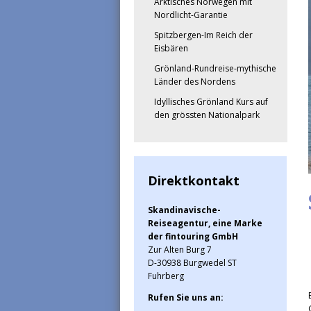
Arktisches Norwegen mit
Nordlicht-Garantie
Spitzbergen-Im Reich der
Eisbären
Grönland-Rundreise-mythische
Länder des Nordens
Idyllisches Grönland Kurs auf
den grössten Nationalpark
Direktkontakt
Skandinavische-
Reiseagentur, eine Marke
der fintouring GmbH
Zur Alten Burg 7
D-30938 Burgwedel ST
Fuhrberg
Rufen Sie uns an: