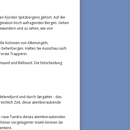
en Fjorden Spitzbergens gehört. Auf der
egetation hoch aufragenden Bergen. Gehen
ewundern und zu sehen, wie von
oße Kolonien von Alkenvögeln,
e beherbergen. Halten Sie Ausschau nach
rerste Trapperin.
nsund und Bellsund. Die Entscheidung
lenefjord und durch Sørgattet – das
reichlich Zeit, diese atemberaubende
ie raue Tundra dieses atemberaubenden
chöner vorgelagerter Inseln können Sie
entiere.