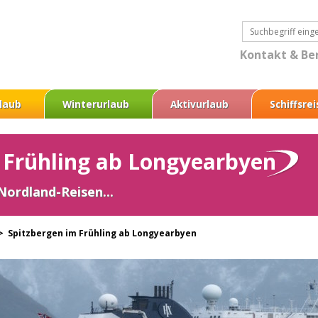
Kontakt & Be
laub
Winterurlaub
Aktivurlaub
Schiffsre
 Frühling ab Longyearbyen
 Nordland-Reisen...
 >
Spitzbergen im Frühling ab Longyearbyen