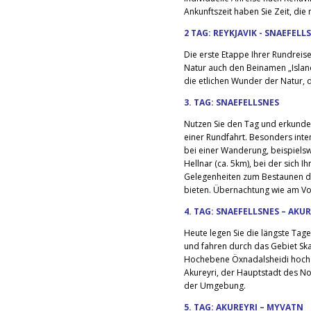
Ankunftszeit haben Sie Zeit, die
2 TAG: REYKJAVIK - SNAEFELL
Die erste Etappe Ihrer Rundreise 
Natur auch den Beinamen „Island
die etlichen Wunder der Natur, d
3. TAG: SNAEFELLSNES
Nutzen Sie den Tag und erkunden
einer Rundfahrt. Besonders inten
bei einer Wanderung, beispiels
Hellnar (ca. 5km), bei der sich I
Gelegenheiten zum Bestaunen di
bieten. Übernachtung wie am Vo
4. TAG: SNAEFELLSNES – AKUR
Heute legen Sie die längste Tag
und fahren durch das Gebiet Sk
Hochebene Öxnadalsheidi hoch 
Akureyri, der Hauptstadt des N
der Umgebung.
5. TAG: AKUREYRI – MYVATN