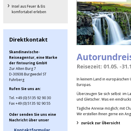
Insel aus Feuer & Eis
komfortabel erleben
Direktkontakt
Skandinavische-
Autorundreis
Reiseagentur, eine Marke
der fintouring GmbH
Reisezeit: 01.05. -31
Zur Alten Burg 7
D-30938 Burgwedel ST
In keinem Land in europäischen U
Fuhrberg
Europas.
Rufen Sie uns an:
Überzeugen Sie sich selbst im L
Tel. +49 (0) 5135 92 90 30
und Gletscher. Was ein eindrucks
Fax +49 (0) 5135 92 90 55
Tägliche Anreise möglich; mit Ch
Wir erstellen Ihnen gerne ein An
Oder senden Sie uns eine
Nachricht über unser
zurück zur Übersicht
Kontaktformular