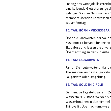
Entlang des Vatnajökulls erreich
eine kalbende Gletscherzunge des
gelangen Sie zum Nationalpark Sk
atemberaubenden Kontrast zu d
wie am Vortag.
10. TAG: HÖFN – VIK/SKOGAR
Über die Sandwüsten der Skeidar
Küstenort ist bekannt für seine
Skogafoss und lassen die unver
Übernachtung an der Südküste.
11. TAG: LAUGARVATN
Fahren Sie heute weiter entlang
Thermalquellen des Laugarvatn 
Laugarvatn oder Umgebung.
12. TAG: GOLDEN CIRCLE
Der heutige Tag steht ganz im 
Wasserfalls Gullfoss. Werden Si
Wasserfontänen in den Himmel s
Thingvellir. Übernachtung wie a