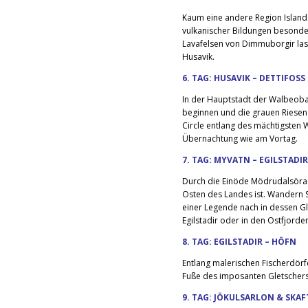
Kaum eine andere Region Islands 
vulkanischer Bildungen besonder
Lavafelsen von Dimmuborgir lass
Husavik.
6. TAG: HUSAVIK – DETTIFOS
In der Hauptstadt der Walbeoba
beginnen und die grauen Riesen i
Circle entlang des mächtigsten 
Übernachtung wie am Vortag.
7. TAG: MYVATN – EGILSTADIR
Durch die Einöde Mödrudalsöraefi
Osten des Landes ist. Wandern S
einer Legende nach in dessen Gl
Egilstadir oder in den Ostfjorde
8. TAG: EGILSTADIR – HÖFN
Entlang malerischen Fischerdörf
Fuße des imposanten Gletschers 
9. TAG: JÖKULSARLON & SKAF