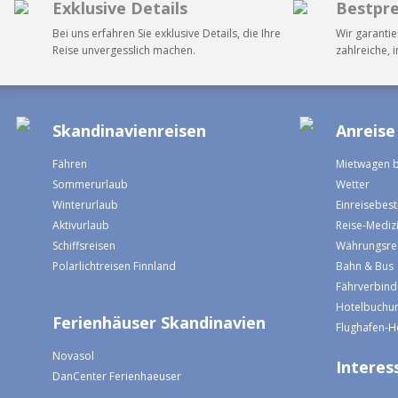
Exklusive Details
Bestpre
Bei uns erfahren Sie exklusive Details, die Ihre
Wir garantie
Reise unvergesslich machen.
zahlreiche, 
Skandinavienreisen
Anreise
Fähren
Mietwagen 
Sommerurlaub
Wetter
Winterurlaub
Einreisebe
Aktivurlaub
Reise-Mediz
Schiffsreisen
Währungsre
Polarlichtreisen Finnland
Bahn & Bus
Fährverbin
Hotelbuchun
Ferienhäuser Skandinavien
Flughafen-H
Novasol
Interess
DanCenter Ferienhaeuser