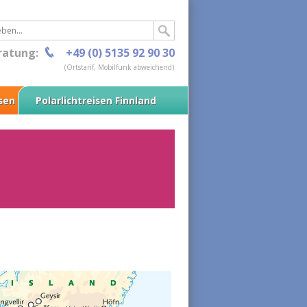
ratung:
+49 (0) 5135 92 90 30
(Ortstarif, Mobilfunk abweichend)
isen
Polarlichtreisen Finnland