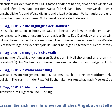
Nachdem wir den Wasserfall Gluggafoss erkundet haben, erwandern wir den Aus
Anschließend bestaunen wir den Wasserfall Seljalandsfoss, bevor wir das Lava 
anschauliche Art und Weise die in Island allzeit präsenten Vulkanausbrüche u
unser heutiges Tagesthema: Vulkaninsel Island – die Erde kocht.
5. Tag, 03.01.26: Die Highlights der Südküste
Die Südküste ist ein Füllhorn von Naturerlebnissen. Wir besuchen den imposant
sehenswerte Heimatmuseum. Über das berühmte Kap Dyrhólaey erreichen wir s
Vík mit ihren bizarren Felsformationen. Hier unternehmen wir eine kurze Wand
Gletscherzunge des Sólheimajökulls. Unser heutiges Tagesthema: Geschichten v
6. Tag, 04.01.26: Reykjavík City Walk
Wir nehmen Abschied von unseren Gastgebern in Hellishólar und erreichen mit
Islands (2 Ü). Am Nachmittag unternehmen einen ausführlichen Rundgang durch 
7. Tag, 05.01.26: Walbeobachtung
Wie wäre es am Morgen mit einem Museumsbesuch oder einem Stadtbummel? M
auf dem Programm. In der Faxaflói-Bucht halten wir Ausschau nach Meeressäug
8. Tag, 06.01.26: Abschied nehmen
Transfer zum Flughafen und Rückflug.
Lassen Sie sich hier ihr unverbindliches Angebot erstell