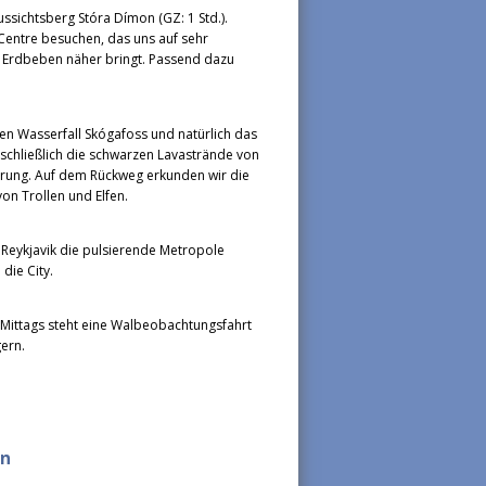
sichtsberg Stóra Dímon (GZ: 1 Std.).
Centre besuchen, das uns auf sehr
nd Erdbeben näher bringt. Passend dazu
en Wasserfall Skógafoss und natürlich das
chließlich die schwarzen Lavastrände von
erung. Auf dem Rückweg erkunden wir die
on Trollen und Elfen.
 Reykjavik die pulsierende Metropole
die City.
ittags steht eine Walbeobachtungsfahrt
ern.
en