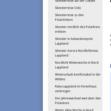
Silvesterreise auf der Ostsee
Silvesterreise Oslo
Silvesterreise zu den
Polarlichtern
Silvester nördlich des Polarkreis
erleben
Silvester in Aekaeslompolo
Lappland
Silvester Aurora Nordlichtreise
Lappland
Nordlicht Winterwoche in Nord
Lappland
Winterurlaub komfortabel in der
Wildnis
Ruka-Lappland im Ferienhaus
verbringen
Der Jahreswechsel weit über den
Polarkreis
Winter Aktiv Woche in Nord