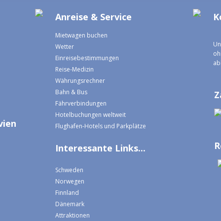
Anreise & Service
K
Mietwagen buchen
Un
Wetter
oh
Einreisebestimmungen
ab
Reise-Medizin
Währungsrechner
Bahn & Bus
Z
Fährverbindungen
Hotelbuchungen weltweit
vien
Flughafen-Hotels und Parkplätze
R
Interessante Links...
Schweden
Norwegen
Finnland
Dänemark
Attraktionen