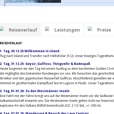
Reiseverlauf
Leistungen
Preise
REISEVERLAUF:
1. Tag, 30.12.25 Willkommen in Island
Flug nach Island und Transfer nach Hellishólar (5 Ü). Unser heutiges Tagesthema
2. Tag, 31.12.25: Geysir, Gullfoss, Thingvellir & Badespaß
Heute beginnen wir den Tag mit einem Ausflug zu dem berühmten Golden Circle. 
die Highlights des bekannten Rundweges vor uns. Wir besuchen das geschichtstr
Strokkur und den gigantischen Wasserfall Gullfoss. Abschließend genießen wir 
Himmel im geothermalen Dampfbad Secret Lagoon in Fludir. Unser Tagesthema:
3. Tag, 01.01.26: Zu den Westmänner-Inseln
Eine Fahrt mit der Fähre bringt uns auf die Westmänner Inseln vor die Südküste
Vulkanlandschaft erwartet uns. Die Westmänner Inseln gelten nicht nur historisc
explosive Art des Vulkans Eldfell beeindruckt (GZ: 2 1/2 Std., +/- 200 m).
4. Tag, 02.01.26: Wanderung & Besuch des Lava Centres