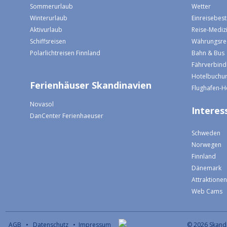
Sommerurlaub
Wetter
Winterurlaub
Einreisebe
Aktivurlaub
Reise-Mediz
Schiffsreisen
Währungsre
Polarlichtreisen Finnland
Bahn & Bus
Fährverbin
Hotelbuchun
Ferienhäuser Skandinavien
Flughafen-H
Novasol
Interess
DanCenter Ferienhaeuser
Schweden
Norwegen
Finnland
Dänemark
Attraktione
Web Cams
AGB
•
Datenschutz
•
Impressum
© 2026 S