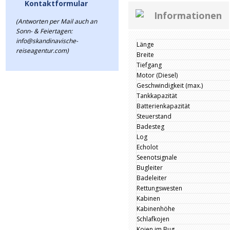
Kontaktformular
Informationen
(Antworten per Mail auch an
Sonn- & Feiertagen:
info@skandinavische-
Länge
reiseagentur.com)
Breite
Tiefgang
Motor (Diesel)
Geschwindigkeit (max.)
Tankkapazität
Batterienkapazität
Steuerstand
Badesteg
Log
Echolot
Seenotsignale
Bugleiter
Badeleiter
Rettungswesten
Kabinen
Kabinenhöhe
Schlafkojen
Kojen im Bug