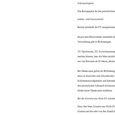
Gebrauchsgüter
Das Reisegepäck für den persönliche
Lebens- und Genussmittel
Reisen innerhalb der EU (ausgenomm
Im privaten Reiseverkehr innerhalb d
Verwendung gibt es Richtmengen:
10 l Spirituosen, 20 l Zwischenerzeu
machen können, dass die Ware tatsächl
nur von Personen ab 20 Jahren, alkoh
Bei Tabakwaren gelten als Richtmenge
muss in finnischer und schwedischer 
Kohlenmonoxidgehaltes und Informatio
den persönlichen Gebrauch höchstens 
dürfen keine Tabakwaren einführen.
Bei der Einreise aus Nicht EU-Lände
Duty-free Ware, Einreise aus Nicht-E
Einreise auf die oder von den Aland-I