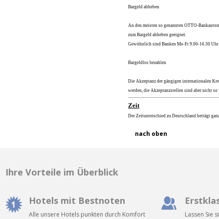
Bargeld abheben
An den meisten so genannten OTTO-Bankautomat
zum Bargeld abheben geeignet.
Gewöhnlich sind Banken Mo-Fr 9.00-16.30 Uhr ge
Bargeldlos bezahlen
Die Akzeptanz der gängigen internationalen Kre
werden, die Akzeptanzstellen sind aber nicht so 
Zeit
Der Zeitunterschied zu Deutschland beträgt ganz
nach oben
Ihre Vorteile im Überblick
Hotels mit Bestnoten
Erstkla
Alle unsere Hotels punkten durch Komfort
Lassen Sie s