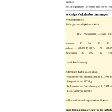
Kiosken.
Auslandsgespräche lassen sich auch in den Teleg
Wichtige Verkehrsbestimmungen
Promillegrenze: 0,5
Höchstgeschwindigkeiten in km/h
Pkw Wohnmobil Gespann Moto
innerorts 50 50 50 50
außerorts 80-100 1) 80 2) 80 80-100
Autobahnen 120 80 2) 80 120 
1) nach Beschilderung
2) 100 km/h dürfen jedoch fahren:
Wohnmobile mit Erstzulassung ab 1.1.1995 bi
Leergewicht von 1875 kg;
Wohnmobile mit Erstzulassung ab 1.1.1981 bi
Leergewicht von 1800 kg.
3) Motorrad mit Anhänger maximal 80 km/h
Diese Bestimmungen weichen von den in Deuts