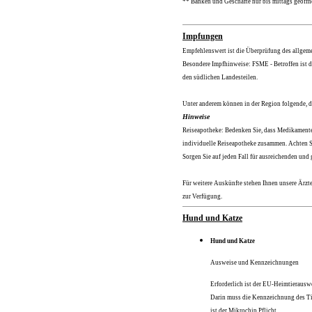
** Banken und Geschäfte nur bis mittags geöffn
Impfungen
Empfehlenswert ist die Überprüfung des allgeme
Besondere Impfhinweise: FSME - Betroffen ist d
den südlichen Landesteilen.
Unter anderem können in der Region folgende, d
Hinweise
Reiseapotheke: Bedenken Sie, dass Medikamente t
individuelle Reiseapotheke zusammen. Achten S
Sorgen Sie auf jeden Fall für ausreichenden un
Für weitere Auskünfte stehen Ihnen unsere Ärz
zur Verfügung.
Hund und Katze
Hund und Katze
Ausweise und Kennzeichnungen
Erforderlich ist der EU-Heimtierausw
Darin muss die Kennzeichnung des Tie
ist der Mikrochip Pflicht.