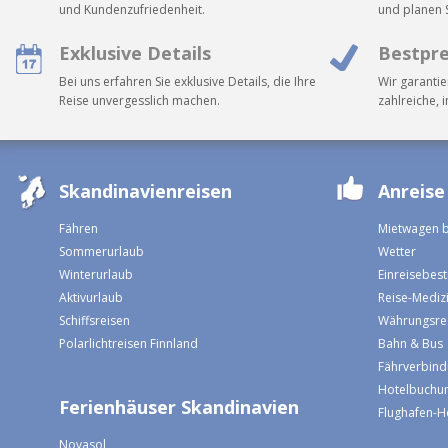
und Kundenzufriedenheit.
und planen S
Exklusive Details
Bestpre
Bei uns erfahren Sie exklusive Details, die Ihre
Wir garantie
Reise unvergesslich machen.
zahlreiche, 
Skandinavienreisen
Anreise
Fähren
Mietwagen 
Sommerurlaub
Wetter
Winterurlaub
Einreisebe
Aktivurlaub
Reise-Mediz
Schiffsreisen
Währungsre
Polarlichtreisen Finnland
Bahn & Bus
Fährverbin
Hotelbuchun
Ferienhäuser Skandinavien
Flughafen-H
Novasol