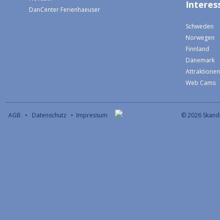
Interess
DanCenter Ferienhaeuser
Schweden
Norwegen
Finnland
Dänemark
Attraktione
Web Cams
AGB
•
Datenschutz
•
Impressum
© 2026 S