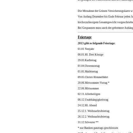
Die Mitnahme der Grünen Versicherungskarte wir
Von Anfang Dezember bis Ende Februar jeden Jahr
höchstzulässigem Gesamtgewicht vorgeschriebe
Bei Gespannen muss auch der gebremste Anhänger
Feiertage
2013 gibt es folgende Feiertage:
01.01
Neujahr
06.01.
Hl. Drei Könige
29.03.
Karfreitag
01.04.
Ostermontag
01.05.
Maifeiertag
09.05.
Christi Himmelfahrt
20.06.
Mittsommer-Vortag *
22.06.
Mittsommer
02.11.
Allerheiligen
06.12.
Unabhängigkeitstag
24.12.
Hl. Abend
25.12.
1. Weihnachtsfeiertag
26.12.
2. Weihnachtsfeiertag
31.12.
Silvester **
* nur Banken ganztags geschlossen