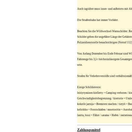
Auch tagsüber muss inner- und außerorts mit Ab
Die Straßenbahn hat immer Vorfahrt.
Beachten Sie die Wildwechsel-Warnschilder: Ren
Schilder geben die ungefähre Länge der Gefahren
Polizeidienststelle benachrichtigen (Notruf 112)
Von Anfang Dezember bis Ende Februar sind Wint
Fahrzeuge bis 3,5 t höchstzulässigem Gesamtge
sein.
Strafen für Verkehrsverstöße sind verhältnismä
Einige Schildertexte:
leiriytyminen kielletty = Camping verboten / kiel
Geschwindigkeitsbegrenzung / kiertotie = Umleitu
kokeile jarruja = Bremstest machen / tietyö = Ba
kelirikko = Frostschäden / moottoritie = Autobah
lautta, lossi = Fähre / satama = Hafen / rautati
Zahlungsmittel