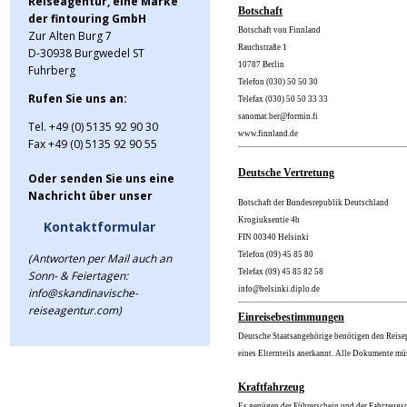
Reiseagentur, eine Marke
Botschaft
der fintouring GmbH
Botschaft von Finnland
Zur Alten Burg 7
Rauchstraße 1
D-30938 Burgwedel ST
10787 Berlin
Fuhrberg
Telefon (030) 50 50 30
Rufen Sie uns an:
Telefax (030) 50 50 33 33
sanomat.ber@formin.fi
Tel. +49 (0) 5135 92 90 30
www.finnland.de
Fax +49 (0) 5135 92 90 55
Deutsche Vertretung
Oder senden Sie uns eine
Nachricht über unser
Botschaft der Bundesrepublik Deutschland
Krogiuksentie 4b
Kontaktformular
FIN 00340 Helsinki
Telefon (09) 45 85 80
(Antworten per Mail auch an
Telefax (09) 45 85 82 58
Sonn- & Feiertagen:
info@helsinki.diplo.de
info@skandinavische-
reiseagentur.com)
Einreisebestimmungen
Deutsche Staatsangehörige benötigen den Reisep
eines Elternteils anerkannt. Alle Dokumente mü
Kraftfahrzeug
Es genügen der Führerschein und der Fahrzeugsc