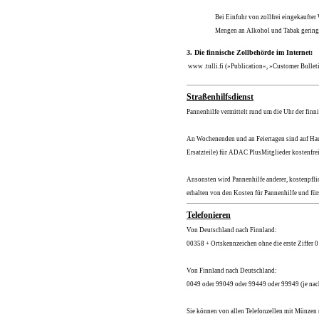
Bei Einfuhr von zollfrei eingekaufter
Mengen an Alkohol und Tabak geringe
3. Die finnische Zollbehörde im Internet:
www .tulli.fi
(»Publication«, »Customer Bullet
Straßenhilfsdienst
Pannenhilfe vermittelt rund um die Uhr der fin
An Wochenenden und an Feiertagen sind auf Haupt
Ersatzteile) für ADAC PlusMitglieder kostenfrei
Ansonsten wird Pannenhilfe anderer, kostenpfli
erhalten von den Kosten für Pannenhilfe und für
Telefonieren
Von Deutschland nach Finnland:
00358 + Ortskennzeichen ohne die erste Ziffer
Von Finnland nach Deutschland:
0049 oder 99049 oder 99449 oder 99949 (je nac
Sie können von allen Telefonzellen mit Münzen n