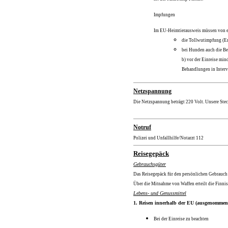
Impfungen
Im EU-Heimtierausweis müssen von ei
die Tollwutimpfung (Er
bei Hunden auch die Be
b) vor der Einreise mi
Behandlungen in Interv
Netzspannung
Die Netzspannung beträgt 220 Volt. Unsere Ste
Notruf
Polizei und Unfallhilfe/Notarzt 112
Reisegepäck
Gebrauchsgüter
Das Reisegepäck für den persönlichen Gebrauch
Über die Mitnahme von Waffen erteilt die Finni
Lebens- und Genussmittel
1. Reisen innerhalb der EU (ausgenommen
Bei der Einreise zu beachten