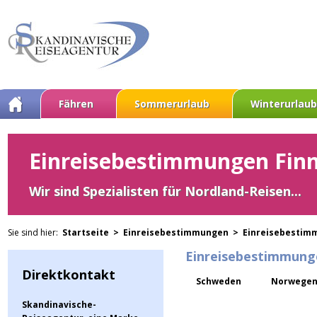
Fähren
Sommerurlaub
Winterurlaub
Einreisebestimmungen Fin
Wir sind Spezialisten für Nordland-Reisen...
Sie sind hier:
Startseite >
Einreisebestimmungen >
Einreisebestim
Einreisebestimmung
Direktkontakt
Schweden
Norwege
Skandinavische-