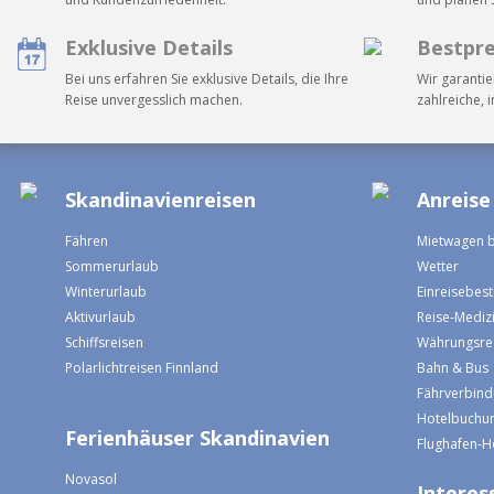
Exklusive Details
Bestpre
Bei uns erfahren Sie exklusive Details, die Ihre
Wir garantie
Reise unvergesslich machen.
zahlreiche, 
Skandinavienreisen
Anreise
Fähren
Mietwagen 
Sommerurlaub
Wetter
Winterurlaub
Einreisebe
Aktivurlaub
Reise-Mediz
Schiffsreisen
Währungsre
Polarlichtreisen Finnland
Bahn & Bus
Fährverbin
Hotelbuchun
Ferienhäuser Skandinavien
Flughafen-H
Novasol
Interess