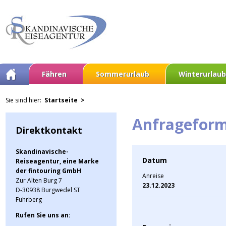
Fähren
Sommerurlaub
Winterurlaub
Sie sind hier:
Startseite >
Anfrageform
Direktkontakt
Skandinavische-
Datum
Reiseagentur, eine Marke
der fintouring GmbH
Anreise
Zur Alten Burg 7
23.12.2023
D-30938 Burgwedel ST
Fuhrberg
Rufen Sie uns an: