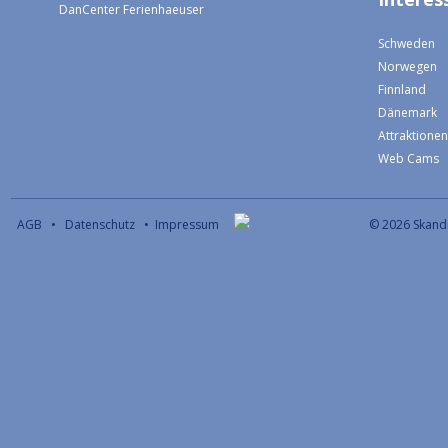
DanCenter Ferienhaeuser
Schweden
Norwegen
Finnland
Dänemark
Attraktione
Web Cams
AGB
•
Datenschutz
•
Impressum
© 2026 S