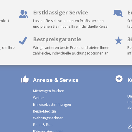
Erstklassiger Service
E
omfort
Lassen Sie sich von unseren Profis beraten
Sc
und planen Sie mit uns Ihre Individuelle Reise.
tä
Bestpreisgarantie
3
, die Ihre
Wir garantieren beste Preise und bieten Ihnen
Be
zahlreiche, individuelle Buchungsoptionen an.
in
Anreise & Service
K
Mietwagen buchen
Un
Wetter
oh
Einreisebestimmungen
ab
Reise-Medizin
Währungsrechner
Bahn & Bus
Z
Fährverbindungen