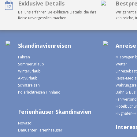
Exklusive Details
Bestpre
Bei uns erfahren Sie exklusive Details, die Ihre
Wir garantie
Reise unvergesslich machen.
zahlreiche, 
Skandinavienreisen
Anreise
Fähren
Mietwagen 
Sommerurlaub
Wetter
Winterurlaub
Einreisebe
Aktivurlaub
Reise-Mediz
Schiffsreisen
Währungsre
Polarlichtreisen Finnland
Bahn & Bus
Fährverbin
Hotelbuchun
Ferienhäuser Skandinavien
Flughafen-H
Novasol
Interess
DanCenter Ferienhaeuser