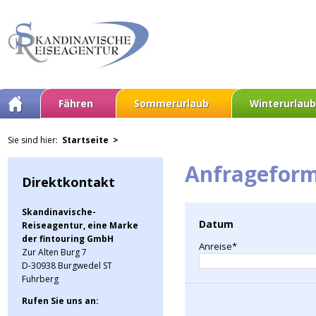
Fähren
Sommerurlaub
Winterurlaub
Sie sind hier:
Startseite >
Anfrageform
Direktkontakt
Skandinavische-
Datum
Reiseagentur, eine Marke
der fintouring GmbH
Anreise*
Zur Alten Burg 7
D-30938 Burgwedel ST
Fuhrberg
Rufen Sie uns an: