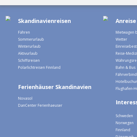
Skandinavienreisen
Anreise
Fähren
Mietwagen 
Sommerurlaub
Wetter
Winterurlaub
Einreisebe
Aktivurlaub
Reise-Mediz
Schiffsreisen
Währungsre
Polarlichtreisen Finnland
Bahn & Bus
Fährverbin
Hotelbuchun
Ferienhäuser Skandinavien
Flughafen-H
Novasol
Interess
DanCenter Ferienhaeuser
Schweden
Norwegen
Finnland
Dänemark