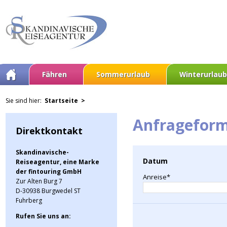
Fähren
Sommerurlaub
Winterurlaub
Sie sind hier:
Startseite >
Anfrageform
Direktkontakt
Skandinavische-
Datum
Reiseagentur, eine Marke
der fintouring GmbH
Anreise*
Zur Alten Burg 7
D-30938 Burgwedel ST
Fuhrberg
Rufen Sie uns an: