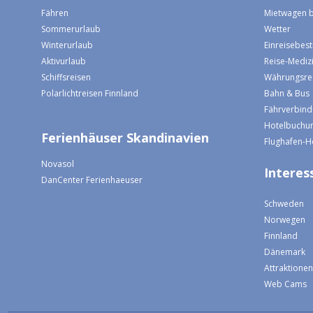
Fähren
Mietwagen 
Sommerurlaub
Wetter
Winterurlaub
Einreisebe
Aktivurlaub
Reise-Mediz
Schiffsreisen
Währungsre
Polarlichtreisen Finnland
Bahn & Bus
Fährverbin
Hotelbuchun
Ferienhäuser Skandinavien
Flughafen-H
Novasol
Interess
DanCenter Ferienhaeuser
Schweden
Norwegen
Finnland
Dänemark
Attraktione
Web Cams