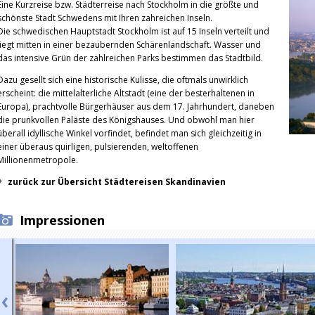
Eine Kurzreise bzw. Städterreise nach Stockholm in die größte und
schönste Stadt Schwedens mit Ihren zahreichen Inseln.
Die schwedischen Hauptstadt Stockholm ist auf 15 Inseln verteilt und
liegt mitten in einer bezaubernden Schärenlandschaft. Wasser und
das intensive Grün der zahlreichen Parks bestimmen das Stadtbild.
Dazu gesellt sich eine historische Kulisse, die oftmals unwirklich
erscheint: die mittelalterliche Altstadt (eine der besterhaltenen in
Europa), prachtvolle Bürgerhäuser aus dem 17. Jahrhundert, daneben
die prunkvollen Paläste des Königshauses. Und obwohl man hier
überall idyllische Winkel vorfindet, befindet man sich gleichzeitig in
einer überaus quirligen, pulsierenden, weltoffenen
Millionenmetropole.
zurück zur Übersicht Städtereisen Skandinavien
Impressionen