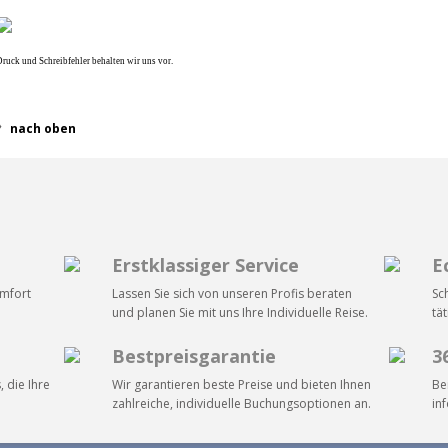
ruck und Schreibfehler behalten wir uns vor.
nach oben
Erstklassiger Service
E
omfort
Lassen Sie sich von unseren Profis beraten
Sc
und planen Sie mit uns Ihre Individuelle Reise.
tä
Bestpreisgarantie
3
, die Ihre
Wir garantieren beste Preise und bieten Ihnen
Be
zahlreiche, individuelle Buchungsoptionen an.
in