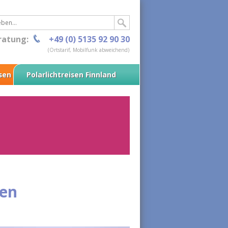
ratung:
+49 (0) 5135 92 90 30
(Ortstarif, Mobilfunk abweichend)
isen
Polarlichtreisen Finnland
den