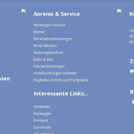
Anreise & Service
K
Mietwagen buchen
Un
Wetter
oh
Einreisebestimmungen
ab
Reise-Medizin
Währungsrechner
Bahn & Bus
Z
Fährverbindungen
Hotelbuchungen weltweit
vien
Flughafen-Hotels und Parkplätze
R
Interessante Links...
Schweden
Norwegen
Finnland
Dänemark