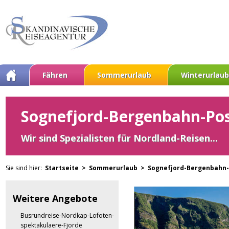
Fähren
Sommerurlaub
Winterurlaub
Sognefjord-Bergenbahn-Post
Wir sind Spezialisten für Nordland-Reisen...
Sie sind hier:
Startseite >
Sommerurlaub >
Sognefjord-Bergenbahn-
Weitere Angebote
Busrundreise-Nordkap-Lofoten-
spektakulaere-Fjorde