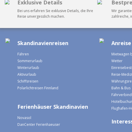
Exklusive Details
Bestpre
Bei uns erfahren Sie exklusive Details, die Ihre
Wir garantie
Reise unvergesslich machen.
zahlreiche, 
Skandinavienreisen
Anreise
Fähren
Mietwagen 
Sommerurlaub
Wetter
Winterurlaub
Einreisebe
Aktivurlaub
Reise-Mediz
Schiffsreisen
Währungsre
Polarlichtreisen Finnland
Bahn & Bus
Fährverbin
Hotelbuchun
Ferienhäuser Skandinavien
Flughafen-H
Novasol
Interess
DanCenter Ferienhaeuser