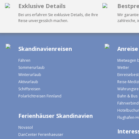
Exklusive Details
Bestpre
Bei uns erfahren Sie exklusive Details, die Ihre
Wir garantie
Reise unvergesslich machen.
zahlreiche, 
Skandinavienreisen
Anreise
Fähren
Mietwagen 
Sommerurlaub
Wetter
Winterurlaub
Einreisebe
Aktivurlaub
Reise-Mediz
Schiffsreisen
Währungsre
Polarlichtreisen Finnland
Bahn & Bus
Fährverbin
Hotelbuchun
Ferienhäuser Skandinavien
Flughafen-H
Novasol
Interess
DanCenter Ferienhaeuser