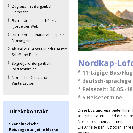
Zugreise mit Bergenbahn
Flambahn
Busrundreise die schönsten
Fjorde der Welt
Busrundreise Naturschauspiele
Norwegens
ab Kiel die Grosse Rundreise mit
Schiff und Bahn
Nordkap-Lofo
Sognefjord-Bergenbahn-
Postschiffreise
* 11-tägige Bus/Flug
Nordlichtträume und
* deutsch-sprachige 
Winterzauber
* Reisezeit: 30.05.-18
* 6 Reisetermine
Direktkontakt
Diese Busrundreise bietet Ihnen 
all seinen Facetten und die ate
Nordkap kennen zu lernen.
Skandinavische-
Die Anreise per Flug oder Fähre 
Reiseagentur, eine Marke
beginnen.