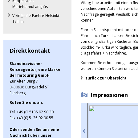
Kappelskär -
Viking Line arbeitet mit einem fl
Mariehamn/Langnäs
verschiedenen Abfahrten wird t
Nachfrage geregelt, weshalb sich 
Viking-Line-Faehre-Helsinki-
können.
Tallinn
Fahren Sie entspannt mit oder o
Fähre nach Turku. Lassen Sie sic
von der großartigen Küche an B
Stockholm-Turku wird täglich, ga
Direktkontakt
(Tagesfähre + Nachtfähre).
Kommen Sie erholt und gut ausges
Skandinavische-
weiteren könnten Sie bei uns auc
Reiseagentur, eine Marke
der fintouring GmbH
zurück zur Übersicht
Zur Alten Burg 7
D-30938 Burgwedel ST
Fuhrberg
Impressionen
Rufen Sie uns an:
Tel. +49 (0) 5135 92 90 30
Fax +49 (0) 5135 92 90 55
Oder senden Sie uns eine
Nachricht über unser