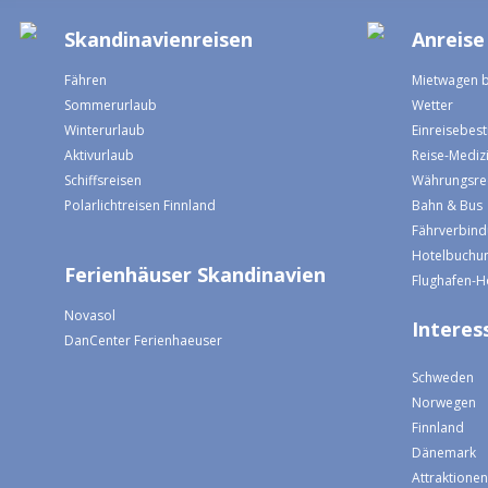
Skandinavienreisen
Anreise
Fähren
Mietwagen 
Sommerurlaub
Wetter
Winterurlaub
Einreisebe
Aktivurlaub
Reise-Mediz
Schiffsreisen
Währungsre
Polarlichtreisen Finnland
Bahn & Bus
Fährverbin
Hotelbuchun
Ferienhäuser Skandinavien
Flughafen-H
Novasol
Interess
DanCenter Ferienhaeuser
Schweden
Norwegen
Finnland
Dänemark
Attraktione