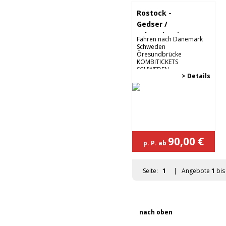
Seite:
1
| Angebote
1
bi
Rostock -
Gedser /
Schwedenticket
Fähren nach Dänemark
Puttgarden
Schweden
Öresundbrücke
- Rödby /
KOMBITICKETS
Schwedenticket
SCHWEDEN...
> Details
90,00 €
p. P. ab
Seite:
1
| Angebote
1
bi