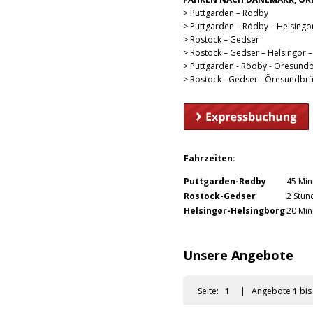
oder Norwegen. Für Ihren Uralu
Durchgangsticket in Verbindung 
FÄHREN NACH DÄNEMARK, ÖR
>
Puttgarden – Rödby
>
Puttgarden – Rödby – Helsingo
>
Rostock – Gedser
>
Rostock – Gedser – Helsingor 
>
Puttgarden - Rödby - Öresund
>
Rostock - Gedser - Öresundbr
Fahrzeiten:
Puttgarden-Rødby
45 Min
Rostock-Gedser
2 Stun
Helsingør-Helsingborg
20 Min
Unsere Angebote