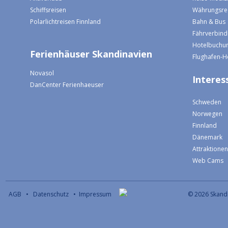
Sommerurlaub
Wetter
Winterurlaub
Einreisebe
Aktivurlaub
Reise-Mediz
Schiffsreisen
Währungsre
Polarlichtreisen Finnland
Bahn & Bus
Fährverbin
Hotelbuchun
Ferienhäuser Skandinavien
Flughafen-H
Novasol
Interess
DanCenter Ferienhaeuser
Schweden
Norwegen
Finnland
Dänemark
Attraktione
Web Cams
AGB
•
Datenschutz
•
Impressum
© 2026 S