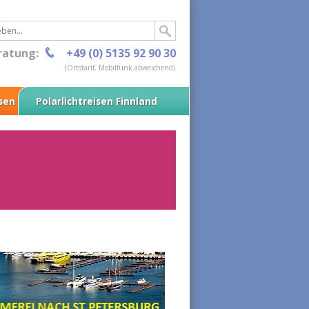
ratung:
+49 (0) 5135 92 90 30
(Ortstarif, Mobilfunk abweichend)
isen
Polarlichtreisen Finnland