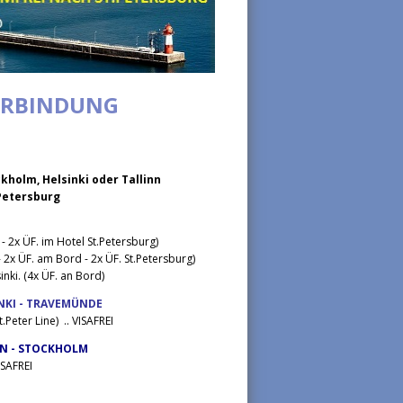
VERBINDUNG
kholm, Helsinki oder Tallinn
.Petersburg
- 2x ÜF. im Hotel St.Petersburg)
- 2x ÜF. am Bord - 2x ÜF. St.Petersburg)
nki. (4x ÜF. an Bord)
INKI - TRAVEMÜNDE
.Peter Line) .. VISAFREI
NN - STOCKHOLM
ISAFREI