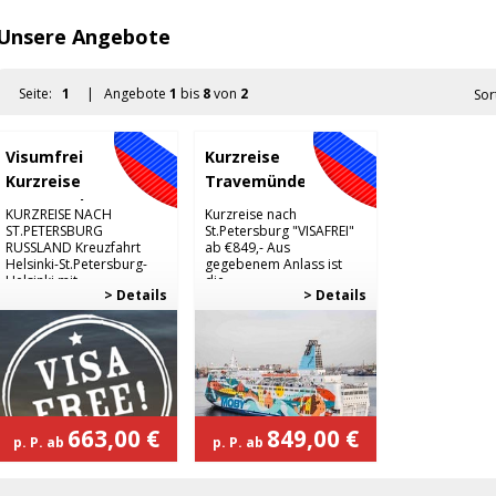
Unsere Angebote
Seite:
1
| Angebote
1
bis
8
von
2
Sor
Visumfrei
Kurzreise
Kurzreise
Travemünde-
St.Petersburg
St.
KURZREISE NACH
Kurzreise nach
Petersburg
ST.PETERSBURG
St.Petersburg "VISAFREI"
RUSSLAND Kreuzfahrt
ab €849,- Aus
Helsinki-St.Petersburg-
gegebenem Anlass ist
Helsinki mit ...
die...
> Details
> Details
663,00 €
849,00 €
p. P. ab
p. P. ab