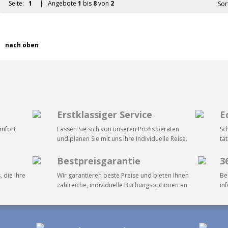
Seite:
1
| Angebote
1
bis
8
von
2
Sor
nach oben
Erstklassiger Service
E
omfort
Lassen Sie sich von unseren Profis beraten
Sc
und planen Sie mit uns Ihre Individuelle Reise.
tä
Bestpreisgarantie
3
, die Ihre
Wir garantieren beste Preise und bieten Ihnen
Be
zahlreiche, individuelle Buchungsoptionen an.
in