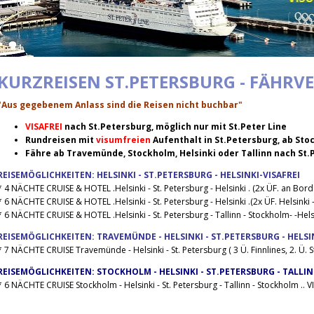
KURZREISEN ST.PETERSBURG - FÄHR
"Aus gegebenem Anlass sind die Reisen nicht buchbar"
VISAFREI
nach St.Petersburg, möglich nur mit St.Peter Line
Rundreisen mit
visumfreien
Aufenthalt in St.Petersburg, ab Stoc
Fähre ab Travemünde, Stockholm, Helsinki oder Tallinn nach St
REISEMÖGLICHKEITEN: HELSINKI - ST.PETERSBURG - HELSINKI-VISAFREI
*
4 NÄCHTE CRUISE & HOTEL .Helsinki - St. Petersburg - Helsinki . (2x ÜF. an Bord 
*
6 NÄCHTE CRUISE & HOTEL .Helsinki - St. Petersburg - Helsinki .(2x ÜF. Helsinki 
*
6 NÄCHTE CRUISE & HOTEL .Helsinki - St. Petersburg - Tallinn - Stockholm- -Helsi
REISEMÖGLICHKEITEN: TRAVEMÜNDE - HELSINKI - ST.PETERSBURG - HELS
*
7 NÄCHTE CRUISE Travemünde - Helsinki - St. Petersburg ( 3 Ü. Finnlines, 2. Ü. St
REISEMÖGLICHKEITEN: STOCKHOLM - HELSINKI - ST.PETERSBURG - TALLI
*
6 NÄCHTE CRUISE Stockholm - Helsinki - St. Petersburg - Tallinn - Stockholm .. V