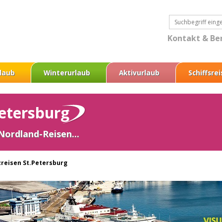
Kontakt & Be
laub
Winterurlaub
Aktivurlaub
Schiffsre
Petersburg
 Nordland-Reisen...
zreisen St.Petersburg