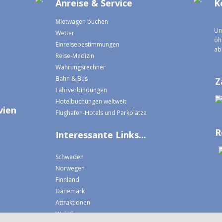
Anreise & Service
K
Mietwagen buchen
Un
Wetter
oh
Einreisebestimmungen
ab
Reise-Medizin
Währungsrechner
Bahn & Bus
Z
Fährverbindungen
Hotelbuchungen weltweit
vien
Flughafen-Hotels und Parkplätze
R
Interessante Links...
Schweden
Norwegen
Finnland
Dänemark
Attraktionen
Web Cams