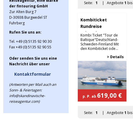
Reiseagentur, eine Marke
Seite:
1
| Angebote
1
bi
der fintouring GmbH
Zur Alten Burg 7
D-30938 Burgwedel ST
Kombiticket
Fuhrberg
Rundreise
Rufen Sie uns an:
Schweden
Kombi Ticket "Tour de
Finnland
Baltique"Deutschland-
Tel. +49 (0) 5135 92 90 30
Schweden-Finnland Mit
Fax +49 (0) 5135 92 90 55
den Kombiticket ode...
> Details
Oder senden Sie uns eine
Nachricht über unser
Kontaktformular
(Antworten per Mail auch an
Sonn- & Feiertagen:
619,00 €
info@skandinavische-
p. P. ab
reiseagentur.com)
Seite:
1
| Angebote
1
bi