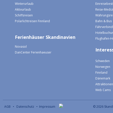
Winterurlaub
Einreisebe
Aktivurlaub
Reise-Mediz
Schiffsreisen
Währungsre
Polarlichtreisen Finnland
Bahn & Bus
Fährverbin
Hotelbuchun
Ferienhäuser Skandinavien
Flughafen-H
Novasol
Interess
DanCenter Ferienhaeuser
Schweden
Norwegen
Finnland
Dänemark
Attraktione
Web Cams
AGB
•
Datenschutz
•
Impressum
© 2026 S