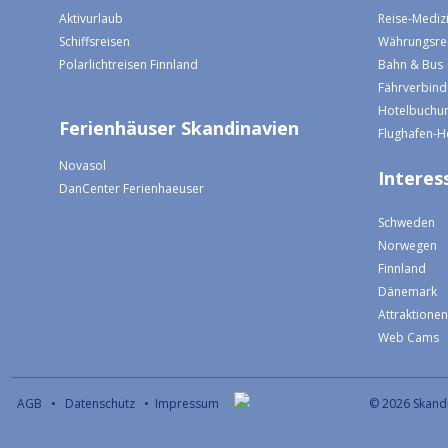
Aktivurlaub
Reise-Mediz
Schiffsreisen
Währungsre
Polarlichtreisen Finnland
Bahn & Bus
Fährverbin
Hotelbuchun
Ferienhäuser Skandinavien
Flughafen-H
Novasol
Interess
DanCenter Ferienhaeuser
Schweden
Norwegen
Finnland
Dänemark
Attraktione
Web Cams
AGB
•
Datenschutz
•
Impressum
© 2026 S