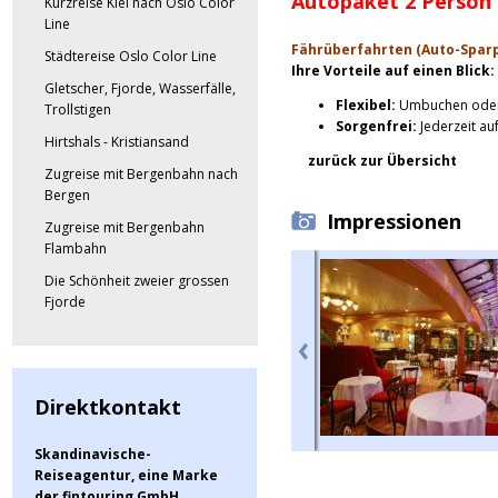
Autopaket 2 Person 
Kurzreise Kiel nach Oslo Color
Line
Fährüberfahrten (Auto-Spar
Städtereise Oslo Color Line
Ihre Vorteile auf einen Blick:
Gletscher, Fjorde, Wasserfälle,
Flexibel:
Umbuchen oder 
Trollstigen
Sorgenfrei:
Jederzeit au
Hirtshals - Kristiansand
zurück zur Übersicht
Zugreise mit Bergenbahn nach
Bergen
Impressionen
Zugreise mit Bergenbahn
Flambahn
Die Schönheit zweier grossen
Fjorde
Direktkontakt
Skandinavische-
Reiseagentur, eine Marke
der fintouring GmbH